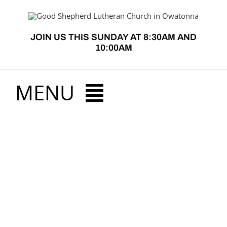
Skip
to
JOIN US THIS SUNDAY AT 8:30AM AND
content
10:00AM
MENU
HOME
View
ABOUT US
Larger
Image
PRESCHOOL