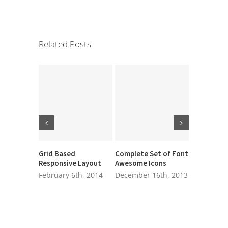
Related Posts
Grid Based
Complete Set of Font
Powered b
Responsive Layout
Awesome Icons
Framewor
February 6th, 2014
December 16th, 2013
December 