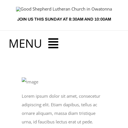
Skip
to
JOIN US THIS SUNDAY AT 8:30AM AND 10:00AM
content
MENU
HOME
ABOUT US
Lorem ipsum dolor sit amet, consecetur
adipiscing elit. Etiam dapibus, tellus ac
PRESCHOOL
ornare aliquam, massa diam tristique
urna, id faucibus lectus erat ut pede.
MINISTRIES