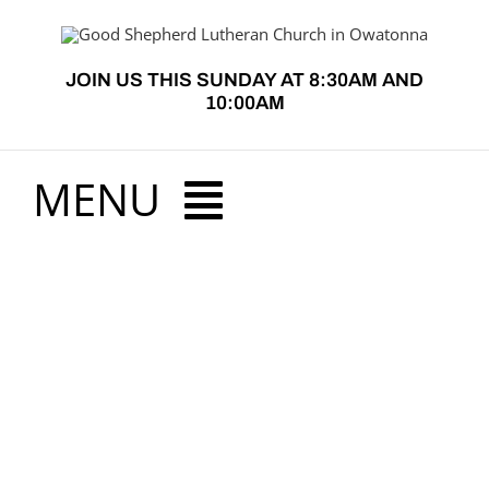
Skip
to
JOIN US THIS SUNDAY AT 8:30AM AND
content
10:00AM
MENU
HOME
View
ABOUT US
Larger
Image
PRESCHOOL